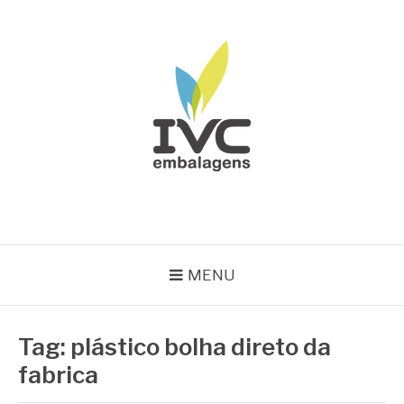
Pular
para
o
conteúdo
IVC EMBALAGENS
Blog IVC
MENU
Tag:
plástico bolha direto da
fabrica