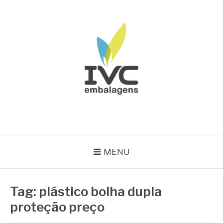
Pular
para
o
conteúdo
IVC EMBALAGENS
Blog IVC
MENU
Tag:
plástico bolha dupla
proteção preço