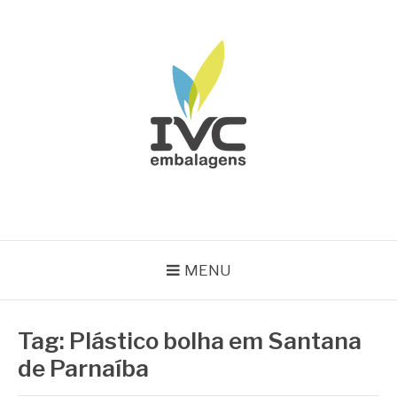
Pular
para
o
conteúdo
IVC EMBALAGENS
Blog IVC
MENU
Tag:
Plástico bolha em Santana
de Parnaíba