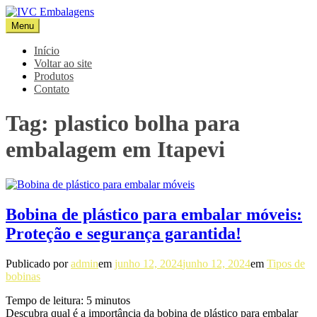
Pular
para
Menu
IVC Embalagens
Blog IVC
o
conteúdo
Início
Voltar ao site
Produtos
Contato
Tag:
plastico bolha para
embalagem em Itapevi
Bobina de plástico para embalar móveis:
Proteção e segurança garantida!
Publicado por
admin
em
junho 12, 2024
junho 12, 2024
em
Tipos de
bobinas
Tempo de leitura:
5
minutos
Descubra qual é a importância da bobina de plástico para embalar