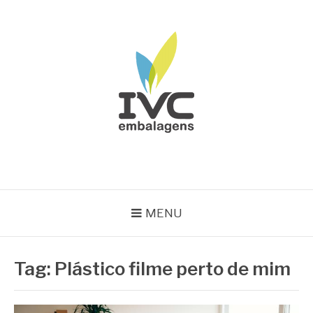
Pular
para
o
conteúdo
IVC EMBALAGENS
Blog IVC
MENU
Tag:
Plástico filme perto de mim