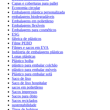
Capas e coberturas para pallet
Economia circular
Embalagem plástica personalizada
embalagens biodegradáveis
Embalagens em polietileno
Embalagens flexíveis
Embalagens para cosméticos
ESG
fábrica de plásticos
Filme PEBD
Filmes e sacos em EVA
Indústria de embalagens plásticas
Lonas plásticas
Plástico bolha
plástico para embalar colchão
plástico para embalar móveis
Plástico para embalar sofá
Saco de lixo
Saco de lixo hospitalar
sacos em polietileno
Sacos impressos
Sacos para óbito
Sacos reciclados
sustentabilidade
Tipos de bobinas