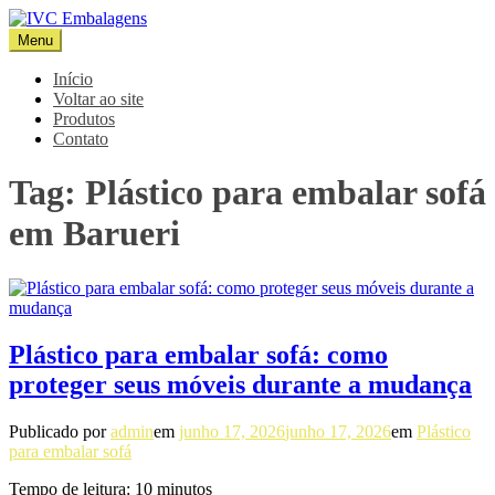
Pular
para
Menu
IVC Embalagens
Blog IVC
o
conteúdo
Início
Voltar ao site
Produtos
Contato
Tag:
Plástico para embalar sofá
em Barueri
Plástico para embalar sofá: como
proteger seus móveis durante a mudança
Publicado por
admin
em
junho 17, 2026
junho 17, 2026
em
Plástico
para embalar sofá
Tempo de leitura:
10
minutos