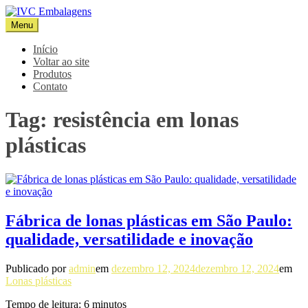
Pular
para
Menu
IVC Embalagens
Blog IVC
o
conteúdo
Início
Voltar ao site
Produtos
Contato
Tag:
resistência em lonas
plásticas
Fábrica de lonas plásticas em São Paulo:
qualidade, versatilidade e inovação
Publicado por
admin
em
dezembro 12, 2024
dezembro 12, 2024
em
Lonas plásticas
Tempo de leitura:
6
minutos