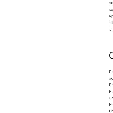
ou
s
a
ju
ju
Bo
bo
Bo
Bo
Ca
Ec
Em