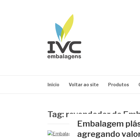
Pular
para
o
conteúdo
IVC EMBALAG
Blog IVC
Início
Voltar ao site
Produtos
Tag:
revendedor de Em
Embalagem plást
agregando valor