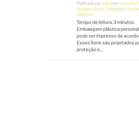
Publicado por
admin
em
novembro 
biodegradáveis
,
Embalagens flexíve
plásticas
Tempo de leitura:
3
minutos
Embalagem plástica personali
pode ser impresso de acordo
Esses itens são projetados p
proteção e…