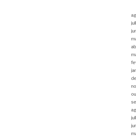
a
ju
ju
m
ab
m
fe
ja
d
n
ou
s
a
ju
ju
m