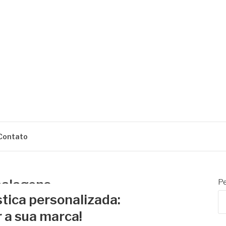
ENS
Contato
balagens
Pe
ica personalizada:
 a sua marca!