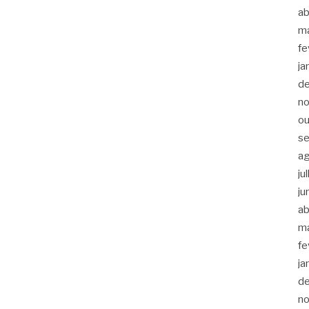
ab
m
fe
ja
d
n
ou
s
a
ju
ju
ab
m
fe
ja
d
n