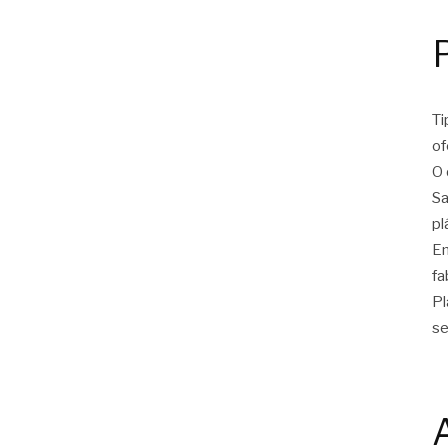
Ti
of
O 
Sa
pl
Em
fa
Pl
se