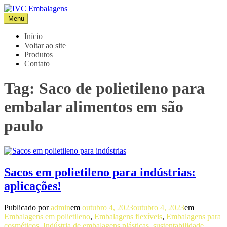
Pular
para
Menu
IVC Embalagens
Blog IVC
o
conteúdo
Início
Voltar ao site
Produtos
Contato
Tag:
Saco de polietileno para
embalar alimentos em são
paulo
Sacos em polietileno para indústrias:
aplicações!
Publicado por
admin
em
outubro 4, 2023
outubro 4, 2023
em
Embalagens em polietileno
,
Embalagens flexíveis
,
Embalagens para
cosméticos
,
Indústria de embalagens plásticas
,
sustentabilidade