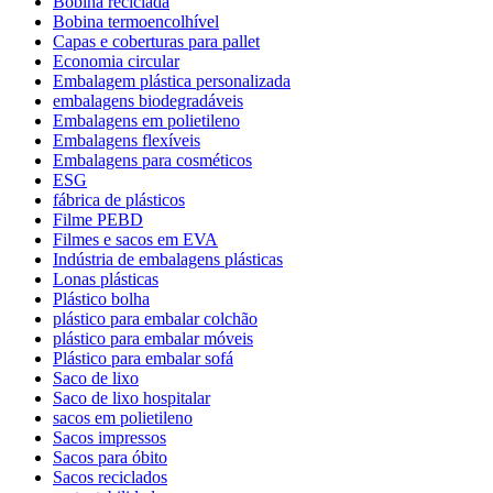
Bobina reciclada
Bobina termoencolhível
Capas e coberturas para pallet
Economia circular
Embalagem plástica personalizada
embalagens biodegradáveis
Embalagens em polietileno
Embalagens flexíveis
Embalagens para cosméticos
ESG
fábrica de plásticos
Filme PEBD
Filmes e sacos em EVA
Indústria de embalagens plásticas
Lonas plásticas
Plástico bolha
plástico para embalar colchão
plástico para embalar móveis
Plástico para embalar sofá
Saco de lixo
Saco de lixo hospitalar
sacos em polietileno
Sacos impressos
Sacos para óbito
Sacos reciclados