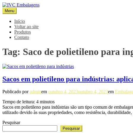
Pular
para
Menu
IVC Embalagens
Blog IVC
o
conteúdo
Início
Voltar ao site
Produtos
Contato
Tag:
Saco de polietileno para i
Sacos em polietileno para indústrias: aplic
Publicado por
admin
em
outubro 4, 2023
outubro 4, 2023
em
Embalage
Tempo de leitura:
4
minutos
Sacos em polietileno para indústrias são um tipo comum de embalagem 
utilizado devido às suas propriedades, como resistência, durabilidade,
Pesquisar
Pesquisar