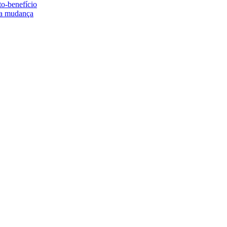
to-benefício
e a mudança