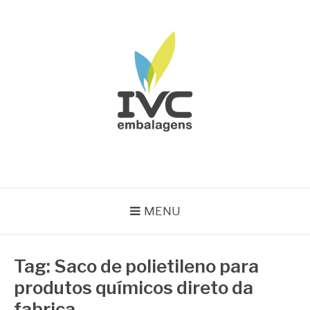
Pular
para
o
conteúdo
IVC EMBALAGENS
Blog IVC
MENU
Tag:
Saco de polietileno para
produtos químicos direto da
fabrica