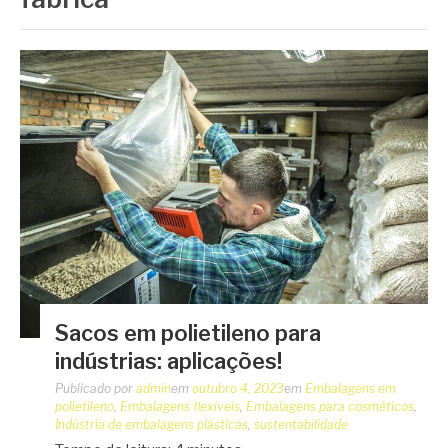
Sacos em polietileno para
indústrias: aplicações!
Publicado por
admin
em
outubro 4, 2023
em
Embalagens em
polietileno
,
Embalagens flexíveis
,
Embalagens para cosméticos
,
Indústria de embalagens plásticas
,
sustentabilidade