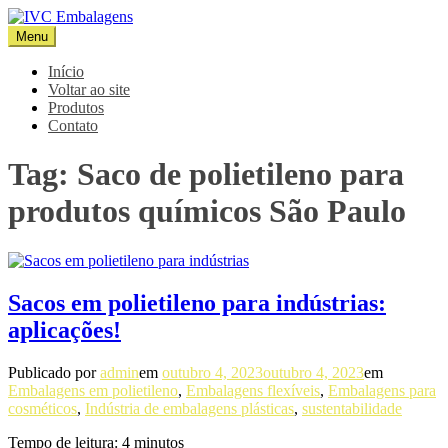
Pular
para
Menu
IVC Embalagens
Blog IVC
o
conteúdo
Início
Voltar ao site
Produtos
Contato
Tag:
Saco de polietileno para
produtos químicos São Paulo
Sacos em polietileno para indústrias:
aplicações!
Publicado por
admin
em
outubro 4, 2023
outubro 4, 2023
em
Embalagens em polietileno
,
Embalagens flexíveis
,
Embalagens para
cosméticos
,
Indústria de embalagens plásticas
,
sustentabilidade
Tempo de leitura:
4
minutos