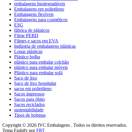
embalagens biodegradáveis
Embalagens em polietileno
Embalagens flexíveis
Embalagens para cosméticos
ESG
fábrica de plásticos
Filme PEBD
Filmes e sacos em EVA
Indústria de embalagens plásticas
Lonas plásticas
Plástico bolha
plástico para embalar colchão
plástico para embalar móveis
Plástico para embalar sofá
Saco de lixo
Saco de lixo hospitalar
sacos em polietileno
Sacos impressos
Sacos para óbito
Sacos reciclados
sustentabilidade
Tipos de bobinas
Copyright © 2026 IVC Embalagens . Todos os direitos reservados.
Tema Fashify por
FRT