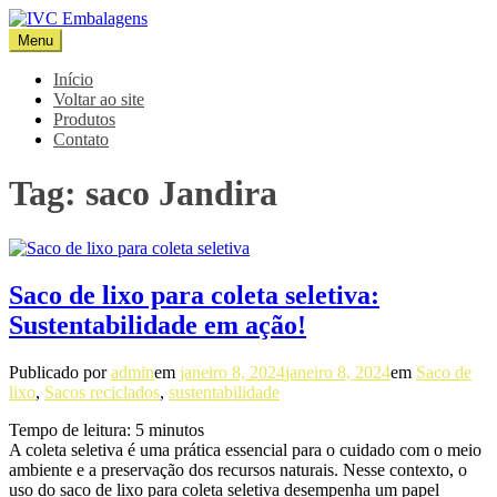
Pular
para
Menu
IVC Embalagens
Blog IVC
o
conteúdo
Início
Voltar ao site
Produtos
Contato
Tag:
saco Jandira
Saco de lixo para coleta seletiva:
Sustentabilidade em ação!
Publicado por
admin
em
janeiro 8, 2024
janeiro 8, 2024
em
Saco de
lixo
,
Sacos reciclados
,
sustentabilidade
Tempo de leitura:
5
minutos
A coleta seletiva é uma prática essencial para o cuidado com o meio
ambiente e a preservação dos recursos naturais. Nesse contexto, o
uso do saco de lixo para coleta seletiva desempenha um papel