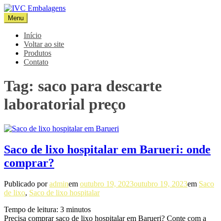
Pular
para
Menu
IVC Embalagens
Blog IVC
o
conteúdo
Início
Voltar ao site
Produtos
Contato
Tag:
saco para descarte
laboratorial preço
Saco de lixo hospitalar em Barueri: onde
comprar?
Publicado por
admin
em
outubro 19, 2023
outubro 19, 2023
em
Saco
de lixo
,
Saco de lixo hospitalar
Tempo de leitura:
3
minutos
Precisa comprar saco de lixo hospitalar em Barueri? Conte com a