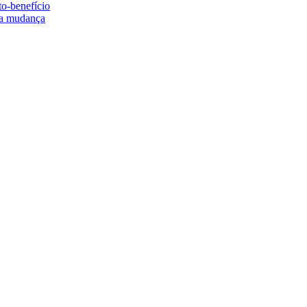
to-benefício
e a mudança