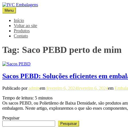
Pular
para
Menu
IVC Embalagens
Blog IVC
o
conteúdo
Início
Voltar ao site
Produtos
Contato
Tag:
Saco PEBD perto de mim
Sacos PEBD: Soluções eficientes em embala
Publicado por
admin
em
fevereiro 6, 2024
fevereiro 6, 2024
em
Embala
Tempo de leitura:
5
minutos
Os sacos PEBD, ou Polietileno de Baixa Densidade, são produtos ampla
embalagem. Neste artigo, exploraremos o que são esses componentes,
Pesquisar
Pesquisar