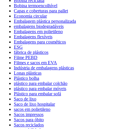
Bobina reciclada
Bobina termoencolhível
Capas e coberturas para pallet
Economia circular
Embalagem plástica personalizada
embalagens biodegradáveis
Embalagens em polietileno
Embalagens flexíveis
Embalagens para cosméticos
ESG
fábrica de plásticos
Filme PEBD
Filmes e sacos em EVA
Indústria de embalagens plásticas
Lonas plásticas
Plástico bolha
plástico para embalar colchão
plástico para embalar móveis
Plástico para embalar sofá
Saco de lixo
Saco de lixo hospitalar
sacos em polietileno
Sacos impressos
Sacos para óbito
Sacos reciclados