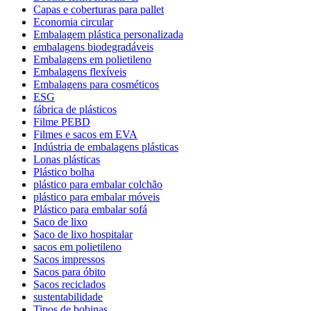
Capas e coberturas para pallet
Economia circular
Embalagem plástica personalizada
embalagens biodegradáveis
Embalagens em polietileno
Embalagens flexíveis
Embalagens para cosméticos
ESG
fábrica de plásticos
Filme PEBD
Filmes e sacos em EVA
Indústria de embalagens plásticas
Lonas plásticas
Plástico bolha
plástico para embalar colchão
plástico para embalar móveis
Plástico para embalar sofá
Saco de lixo
Saco de lixo hospitalar
sacos em polietileno
Sacos impressos
Sacos para óbito
Sacos reciclados
sustentabilidade
Tipos de bobinas