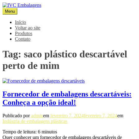
Pular
para
Menu
IVC Embalagens
Blog IVC
o
conteúdo
Início
Voltar ao site
Produtos
Contato
Tag:
saco plástico descartável
perto de mim
Fornecedor de embalagens descartáveis:
Conheça a opção ideal!
Publicado por
admin
em
fevereiro 7, 2024
fevereiro 7, 2024
em
Indústria de embalagens plásticas
Tempo de leitura:
6
minutos
Quer conhecer um fornecedor de embalagens descartáveis de