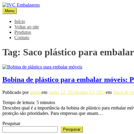
Pular
para
Menu
IVC Embalagens
Blog IVC
o
conteúdo
Início
Voltar ao site
Produtos
Contato
Tag:
Saco plástico para embalar
Bobina de plástico para embalar móveis: P
Publicado por
admin
em
junho 12, 2024
junho 12, 2024
em
Tipos de b
Tempo de leitura:
5
minutos
Descubra qual é a importância da bobina de plástico para embalar mó
proteção são prioridades. Para empresas que atuam…
Pesquisar
Pesquisar