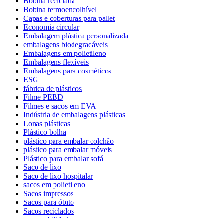
Bobina reciclada
Bobina termoencolhível
Capas e coberturas para pallet
Economia circular
Embalagem plástica personalizada
embalagens biodegradáveis
Embalagens em polietileno
Embalagens flexíveis
Embalagens para cosméticos
ESG
fábrica de plásticos
Filme PEBD
Filmes e sacos em EVA
Indústria de embalagens plásticas
Lonas plásticas
Plástico bolha
plástico para embalar colchão
plástico para embalar móveis
Plástico para embalar sofá
Saco de lixo
Saco de lixo hospitalar
sacos em polietileno
Sacos impressos
Sacos para óbito
Sacos reciclados