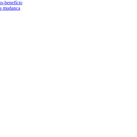
to-benefício
e a mudança