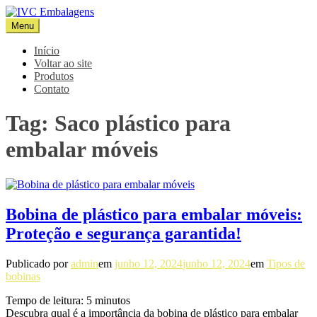
Pular
para
Menu
IVC Embalagens
Blog IVC
o
conteúdo
Início
Voltar ao site
Produtos
Contato
Tag:
Saco plástico para
embalar móveis
Bobina de plástico para embalar móveis:
Proteção e segurança garantida!
Publicado por
admin
em
junho 12, 2024
junho 12, 2024
em
Tipos de
bobinas
Tempo de leitura:
5
minutos
Descubra qual é a importância da bobina de plástico para embalar