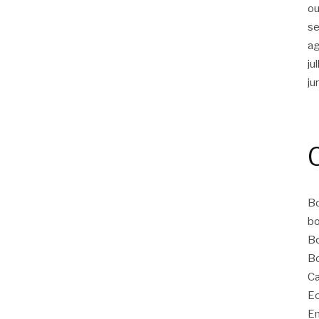
ou
s
a
ju
ju
Bo
bo
Bo
Bo
Ca
Ec
Em