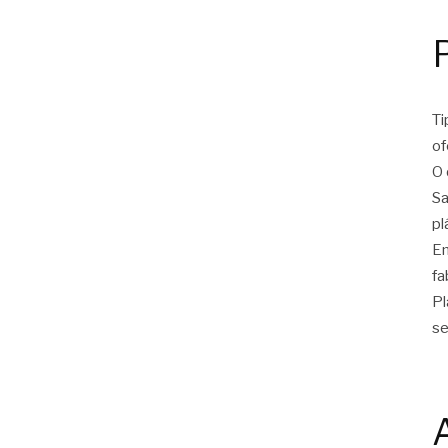
Ti
of
O 
Sa
pl
Em
fa
Pl
se