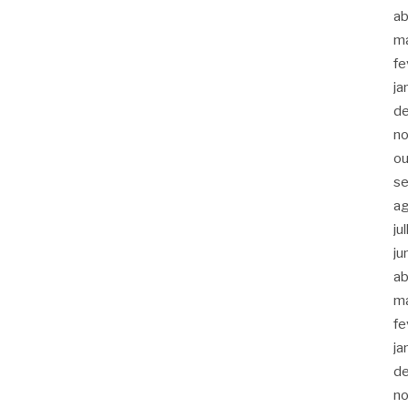
ab
m
fe
ja
d
n
ou
s
a
ju
ju
ab
m
fe
ja
d
n