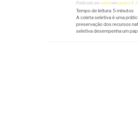
Publicado por
admin
em
janeiro 8, 
Tempo de leitura:
5
minutos
A coleta seletiva é uma práti
preservação dos recursos natu
seletiva desempenha um pape