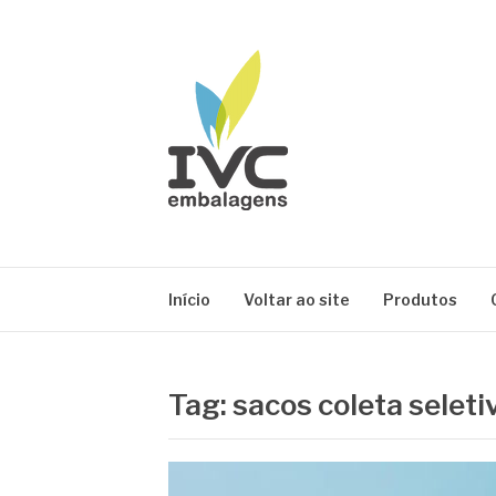
Pular
para
o
conteúdo
IVC EMBALAG
Blog IVC
Início
Voltar ao site
Produtos
Tag:
sacos coleta seleti