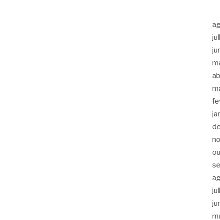
a
ju
ju
m
ab
m
fe
ja
d
n
ou
s
a
ju
ju
m