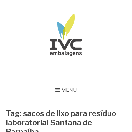
Pular
para
o
conteúdo
IVC EMBALAGENS
Blog IVC
MENU
Tag:
sacos de lixo para resíduo
laboratorial Santana de
Parnaíba