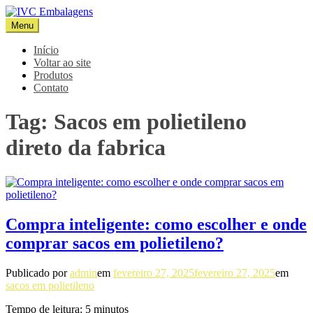
Pular
para
Menu
IVC Embalagens
Blog IVC
o
conteúdo
Início
Voltar ao site
Produtos
Contato
Tag:
Sacos em polietileno
direto da fabrica
Compra inteligente: como escolher e onde
comprar sacos em polietileno?
Publicado por
admin
em
fevereiro 27, 2025
fevereiro 27, 2025
em
sacos em polietileno
Tempo de leitura:
5
minutos