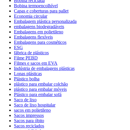
Bobina reciclada
Bobina termoencolhível
Capas e coberturas para pallet
Economia circular
Embalagem plástica personalizada
embalagens biodegradáveis
Embalagens em polietileno
Embalagens flexíveis
Embalagens para cosméticos
ESG
fábrica de plásticos
Filme PEBD
Filmes e sacos em EVA
Indústria de embalagens plásticas
Lonas plásticas
Plástico bolha
plástico para embalar colchão
plástico para embalar móveis
Plástico para embalar sofá
Saco de lixo
Saco de lixo hospitalar
sacos em polietileno
Sacos impressos
Sacos para óbito
Sacos reciclados