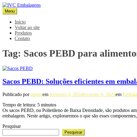
Pular
para
Menu
IVC Embalagens
Blog IVC
o
conteúdo
Início
Voltar ao site
Produtos
Contato
Tag:
Sacos PEBD para alimento
Sacos PEBD: Soluções eficientes em embala
Publicado por
admin
em
fevereiro 6, 2024
fevereiro 6, 2024
em
Embala
Tempo de leitura:
5
minutos
Os sacos PEBD, ou Polietileno de Baixa Densidade, são produtos ampla
embalagem. Neste artigo, exploraremos o que são esses componentes,
Pesquisar
Pesquisar