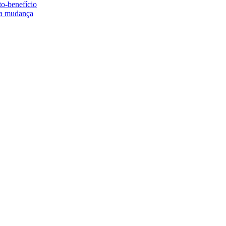
to-benefício
e a mudança