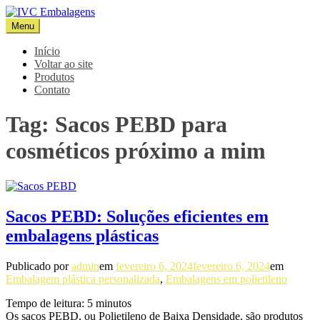
Pular
para
Menu
IVC Embalagens
Blog IVC
o
conteúdo
Início
Voltar ao site
Produtos
Contato
Tag:
Sacos PEBD para
cosméticos próximo a mim
Sacos PEBD: Soluções eficientes em
embalagens plásticas
Publicado por
admin
em
fevereiro 6, 2024
fevereiro 6, 2024
em
Embalagem plástica personalizada
,
Embalagens em polietileno
Tempo de leitura:
5
minutos
Os sacos PEBD, ou Polietileno de Baixa Densidade, são produtos