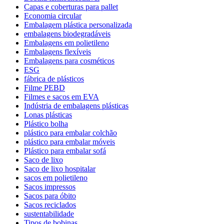
Capas e coberturas para pallet
Economia circular
Embalagem plástica personalizada
embalagens biodegradáveis
Embalagens em polietileno
Embalagens flexíveis
Embalagens para cosméticos
ESG
fábrica de plásticos
Filme PEBD
Filmes e sacos em EVA
Indústria de embalagens plásticas
Lonas plásticas
Plástico bolha
plástico para embalar colchão
plástico para embalar móveis
Plástico para embalar sofá
Saco de lixo
Saco de lixo hospitalar
sacos em polietileno
Sacos impressos
Sacos para óbito
Sacos reciclados
sustentabilidade
Tipos de bobinas