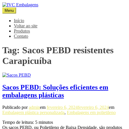
Pular
para
Menu
IVC Embalagens
Blog IVC
o
conteúdo
Início
Voltar ao site
Produtos
Contato
Tag:
Sacos PEBD resistentes
Carapicuíba
Sacos PEBD: Soluções eficientes em
embalagens plásticas
Publicado por
admin
em
fevereiro 6, 2024
fevereiro 6, 2024
em
Embalagem plástica personalizada
,
Embalagens em polietileno
Tempo de leitura:
5
minutos
Os sacos PEBD, ou Polietileno de Baixa Densidade, são produtos