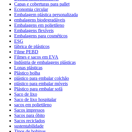
Capas e coberturas para pallet
Economia circular
Embalagem plástica personalizada
embalagens biodegradáveis
Embalagens em polietileno
Embalagens flexíveis
Embalagens para cosméticos
ESG
fábrica de plásticos
Filme PEBD
Filmes e sacos em EVA
Indústria de embalagens plásticas
Lonas plásticas
Plástico bolha
plástico para embalar colchão
plástico para embalar móveis
Plástico para embalar sofá
Saco de lixo
Saco de lixo hospitalar
sacos em polietileno
Sacos impressos
Sacos para óbito
Sacos reciclados
sustentabilidade
Tipos de bobinas