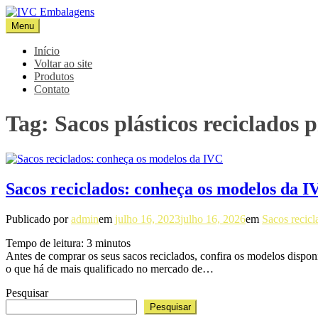
Pular
para
Menu
IVC Embalagens
Blog IVC
o
conteúdo
Início
Voltar ao site
Produtos
Contato
Tag:
Sacos plásticos reciclados 
Sacos reciclados: conheça os modelos da I
Publicado por
admin
em
julho 16, 2023
julho 16, 2026
em
Sacos recicl
Tempo de leitura:
3
minutos
Antes de comprar os seus sacos reciclados, confira os modelos disp
o que há de mais qualificado no mercado de…
Pesquisar
Pesquisar