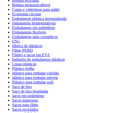
Bobina reciclada
Bobina termoencolhível
Capas e coberturas para pallet
Economia circular
Embalagem plástica personalizada
embalagens biodegradáveis
Embalagens em polietileno
Embalagens flexíveis
Embalagens para cosméticos
ESG
fábrica de plásticos
Filme PEBD
Filmes e sacos em EVA
Indústria de embalagens plásticas
Lonas plásticas
Plástico bolha
plástico para embalar colchão
plástico para embalar móveis
Plástico para embalar sofá
Saco de lixo
Saco de lixo hospitalar
sacos em polietileno
Sacos impressos
Sacos para óbito
Sacos reciclados