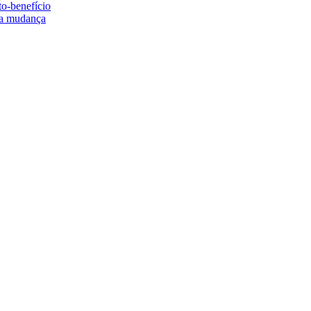
to-benefício
e a mudança