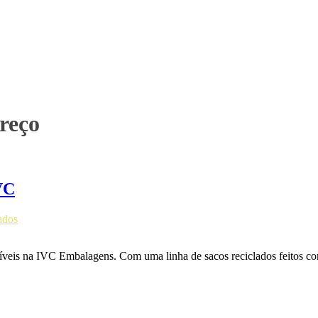
preço
VC
ados
oníveis na IVC Embalagens. Com uma linha de sacos reciclados feitos c