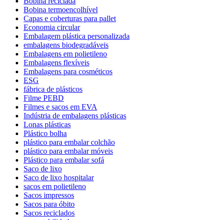
Bobina reciclada
Bobina termoencolhível
Capas e coberturas para pallet
Economia circular
Embalagem plástica personalizada
embalagens biodegradáveis
Embalagens em polietileno
Embalagens flexíveis
Embalagens para cosméticos
ESG
fábrica de plásticos
Filme PEBD
Filmes e sacos em EVA
Indústria de embalagens plásticas
Lonas plásticas
Plástico bolha
plástico para embalar colchão
plástico para embalar móveis
Plástico para embalar sofá
Saco de lixo
Saco de lixo hospitalar
sacos em polietileno
Sacos impressos
Sacos para óbito
Sacos reciclados