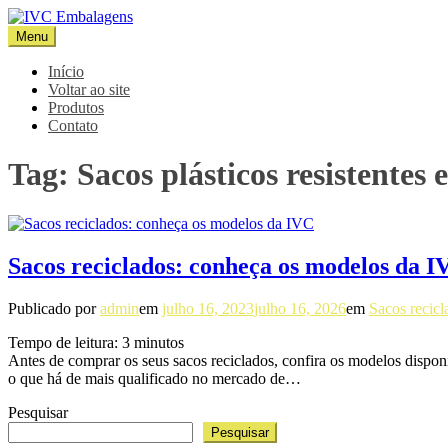
Pular
para
Menu
IVC Embalagens
Blog IVC
o
conteúdo
Início
Voltar ao site
Produtos
Contato
Tag:
Sacos plásticos resistentes 
Sacos reciclados: conheça os modelos da I
Publicado por
admin
em
julho 16, 2023
julho 16, 2026
em
Sacos recicl
Tempo de leitura:
3
minutos
Antes de comprar os seus sacos reciclados, confira os modelos disp
o que há de mais qualificado no mercado de…
Pesquisar
Pesquisar