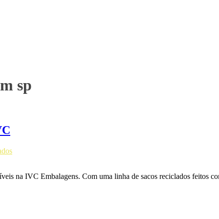
em sp
VC
ados
oníveis na IVC Embalagens. Com uma linha de sacos reciclados feitos c