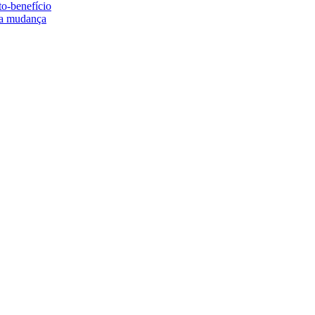
to-benefício
e a mudança