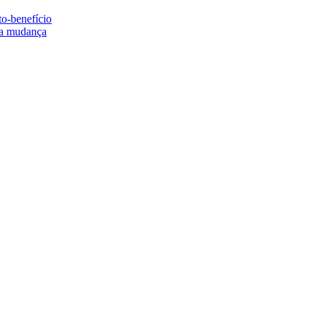
to-benefício
e a mudança