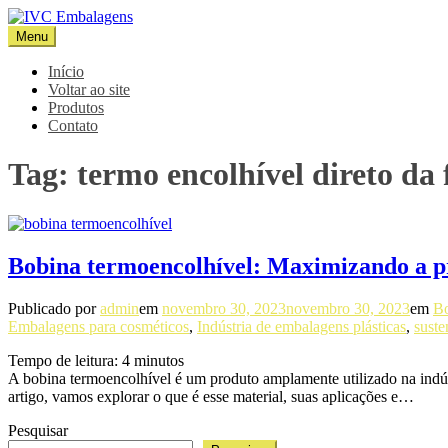
Pular
para
Menu
IVC Embalagens
Blog IVC
o
conteúdo
Início
Voltar ao site
Produtos
Contato
Tag:
termo encolhível direto da 
Bobina termoencolhível: Maximizando a p
Publicado por
admin
em
novembro 30, 2023
novembro 30, 2023
em
Bo
Embalagens para cosméticos
,
Indústria de embalagens plásticas
,
suste
Tempo de leitura:
4
minutos
A bobina termoencolhível é um produto amplamente utilizado na indúst
artigo, vamos explorar o que é esse material, suas aplicações e…
Pesquisar