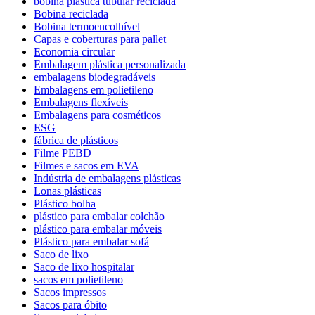
bobina plástica tubular reciclada
Bobina reciclada
Bobina termoencolhível
Capas e coberturas para pallet
Economia circular
Embalagem plástica personalizada
embalagens biodegradáveis
Embalagens em polietileno
Embalagens flexíveis
Embalagens para cosméticos
ESG
fábrica de plásticos
Filme PEBD
Filmes e sacos em EVA
Indústria de embalagens plásticas
Lonas plásticas
Plástico bolha
plástico para embalar colchão
plástico para embalar móveis
Plástico para embalar sofá
Saco de lixo
Saco de lixo hospitalar
sacos em polietileno
Sacos impressos
Sacos para óbito