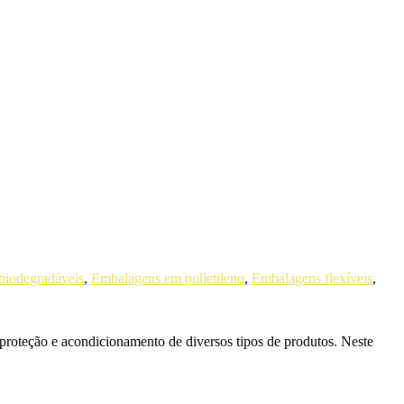
biodegradáveis
,
Embalagens em polietileno
,
Embalagens flexíveis
,
 proteção e acondicionamento de diversos tipos de produtos. Neste