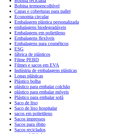
Bobina reciclada
Bobina termoencolhível
Capas e coberturas para pallet
Economia circular
Embalagem plástica personalizada
embalagens biodegradáveis
Embalagens em polietileno
Embalagens flexíveis
Embalagens para cosméticos
ESG
fábrica de plásticos
Filme PEBD
Filmes e sacos em EVA
Indústria de embalagens plásticas
Lonas plásticas
Plástico bolha
plástico para embalar colchão
plástico para embalar móveis
Plástico para embalar sofá
Saco de lixo
Saco de lixo hospitalar
sacos em polietileno
Sacos impressos
Sacos para óbito
Sacos reciclados