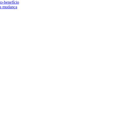
to-benefício
e a mudança