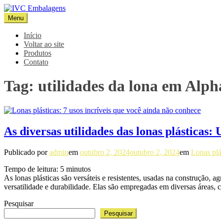
Pular
para
Menu
IVC Embalagens
Blog IVC
o
conteúdo
Início
Voltar ao site
Produtos
Contato
Tag:
utilidades da lona em Alpha
As diversas utilidades das lonas plásticas
Publicado por
admin
em
outubro 2, 2024
outubro 2, 2024
em
Lonas plá
Tempo de leitura:
5
minutos
As lonas plásticas são versáteis e resistentes, usadas na construção, a
versatilidade e durabilidade. Elas são empregadas em diversas áreas
Pesquisar
Pesquisar