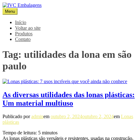
Pular
para
Menu
IVC Embalagens
Blog IVC
o
conteúdo
Início
Voltar ao site
Produtos
Contato
Tag:
utilidades da lona em são
paulo
As diversas utilidades das lonas plásticas:
Um material multiuso
Publicado por
admin
em
outubro 2, 2024
outubro 2, 2024
em
Lonas
plásticas
Tempo de leitura:
5
minutos
As lonas plásticas são versáteis e resistentes, usadas na construção,