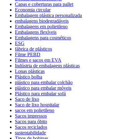
Capas e coberturas para pallet
Economia circular
Embalagem plástica personalizada
embalagens biodegradáveis
Embalagens em polietileno
Embalagens flexíveis
Embalagens para cosméticos
ESG
fábrica de plásticos
Filme PEBD
Filmes e sacos em EVA
Indústria de embalagens plásticas
Lonas plásticas
Plástico bolha
plástico para embalar colchão
plástico para embalar móveis
Plástico para embalar sofá
Saco de lixo
Saco de lixo hospitalar
sacos em polietileno
Sacos impressos
Sacos para óbito
Sacos reciclados
sustentabilidade
Tipos de bobinas