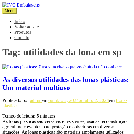
Pular
para
Menu
IVC Embalagens
Blog IVC
o
conteúdo
Início
Voltar ao site
Produtos
Contato
Tag:
utilidades da lona em sp
As diversas utilidades das lonas plásticas:
Um material multiuso
Publicado por
admin
em
outubro 2, 2024
outubro 2, 2024
em
Lonas
plásticas
Tempo de leitura:
5
minutos
As lonas plásticas são versáteis e resistentes, usadas na construção,
agricultura e eventos para proteção e coberturas em diversas
situações. As lonas plásticas são materiais amplamente utilizados