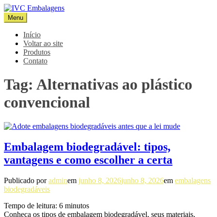
Pular
para
Menu
IVC Embalagens
Blog IVC
o
conteúdo
Início
Voltar ao site
Produtos
Contato
Tag:
Alternativas ao plástico
convencional
Embalagem biodegradável: tipos,
vantagens e como escolher a certa
Publicado por
admin
em
junho 8, 2026
junho 8, 2026
em
embalagens
biodegradáveis
Tempo de leitura:
6
minutos
Conheça os tipos de embalagem biodegradável, seus materiais,