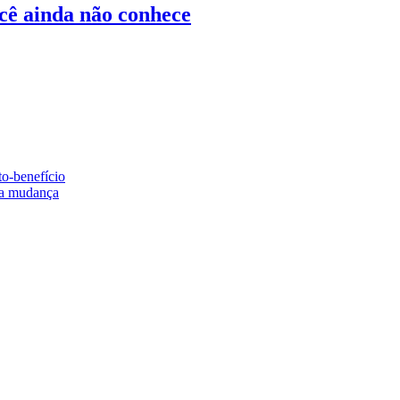
ocê ainda não conhece
to-benefício
e a mudança