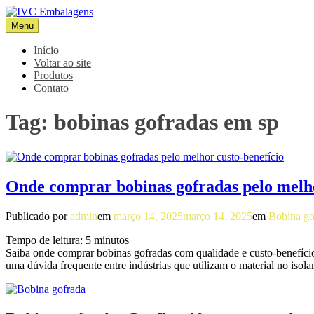
Pular
para
Menu
IVC Embalagens
Blog IVC
o
conteúdo
Início
Voltar ao site
Produtos
Contato
Tag:
bobinas gofradas em sp
Onde comprar bobinas gofradas pelo melho
Publicado por
admin
em
março 14, 2025
março 14, 2025
em
Bobina go
Tempo de leitura:
5
minutos
Saiba onde comprar bobinas gofradas com qualidade e custo-benefício
uma dúvida frequente entre indústrias que utilizam o material no is