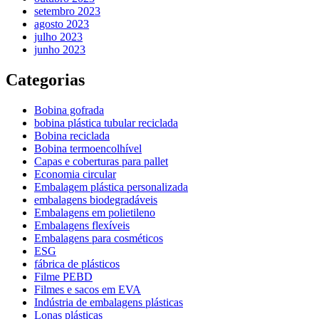
setembro 2023
agosto 2023
julho 2023
junho 2023
Categorias
Bobina gofrada
bobina plástica tubular reciclada
Bobina reciclada
Bobina termoencolhível
Capas e coberturas para pallet
Economia circular
Embalagem plástica personalizada
embalagens biodegradáveis
Embalagens em polietileno
Embalagens flexíveis
Embalagens para cosméticos
ESG
fábrica de plásticos
Filme PEBD
Filmes e sacos em EVA
Indústria de embalagens plásticas
Lonas plásticas