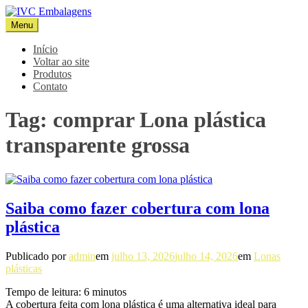
Pular
para
Menu
IVC Embalagens
Blog IVC
o
conteúdo
Início
Voltar ao site
Produtos
Contato
Tag:
comprar Lona plástica
transparente grossa
Saiba como fazer cobertura com lona
plástica
Publicado por
admin
em
julho 13, 2026
julho 14, 2026
em
Lonas
plásticas
Tempo de leitura:
6
minutos
A cobertura feita com lona plástica é uma alternativa ideal para