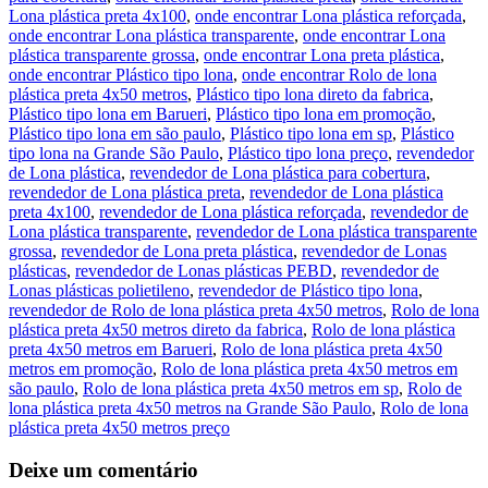
Lona plástica preta 4x100
,
onde encontrar Lona plástica reforçada
,
onde encontrar Lona plástica transparente
,
onde encontrar Lona
plástica transparente grossa
,
onde encontrar Lona preta plástica
,
onde encontrar Plástico tipo lona
,
onde encontrar Rolo de lona
plástica preta 4x50 metros
,
Plástico tipo lona direto da fabrica
,
Plástico tipo lona em Barueri
,
Plástico tipo lona em promoção
,
Plástico tipo lona em são paulo
,
Plástico tipo lona em sp
,
Plástico
tipo lona na Grande São Paulo
,
Plástico tipo lona preço
,
revendedor
de Lona plástica
,
revendedor de Lona plástica para cobertura
,
revendedor de Lona plástica preta
,
revendedor de Lona plástica
preta 4x100
,
revendedor de Lona plástica reforçada
,
revendedor de
Lona plástica transparente
,
revendedor de Lona plástica transparente
grossa
,
revendedor de Lona preta plástica
,
revendedor de Lonas
plásticas
,
revendedor de Lonas plásticas PEBD
,
revendedor de
Lonas plásticas polietileno
,
revendedor de Plástico tipo lona
,
revendedor de Rolo de lona plástica preta 4x50 metros
,
Rolo de lona
plástica preta 4x50 metros direto da fabrica
,
Rolo de lona plástica
preta 4x50 metros em Barueri
,
Rolo de lona plástica preta 4x50
metros em promoção
,
Rolo de lona plástica preta 4x50 metros em
são paulo
,
Rolo de lona plástica preta 4x50 metros em sp
,
Rolo de
lona plástica preta 4x50 metros na Grande São Paulo
,
Rolo de lona
plástica preta 4x50 metros preço
Deixe um comentário