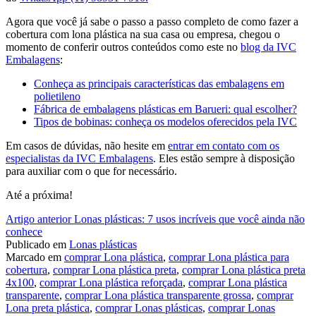
Agora que você já sabe o passo a passo completo de como fazer a
cobertura com lona plástica na sua casa ou empresa, chegou o
momento de conferir outros conteúdos como este no
blog da IVC
Embalagens
:
Conheça as principais características das embalagens em
polietileno
Fábrica de embalagens plásticas em Barueri: qual escolher?
Tipos de bobinas: conheça os modelos oferecidos pela IVC
Em casos de dúvidas, não hesite em
entrar em contato com os
especialistas da IVC Embalagens
. Eles estão sempre à disposição
para auxiliar com o que for necessário.
Até a próxima!
Continue
Artigo anterior
Lonas plásticas: 7 usos incríveis que você ainda não
conhece
lendo
Publicado em
Lonas plásticas
Marcado em
comprar Lona plástica
,
comprar Lona plástica para
cobertura
,
comprar Lona plástica preta
,
comprar Lona plástica preta
4x100
,
comprar Lona plástica reforçada
,
comprar Lona plástica
transparente
,
comprar Lona plástica transparente grossa
,
comprar
Lona preta plástica
,
comprar Lonas plásticas
,
comprar Lonas