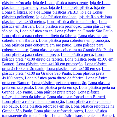
plástica reforçada
,
loja de Lona plástica transparente
,
loja de Lona
plástica transparente grossa
,
loja de Lona preta plástica
,
loja de
Lonas plásticas
,
loja de Lonas plásticas PEBD
,
loja de Lonas
plásticas polietileno
,
loja de Plástico tipo lona
,
loja de Rolo de lona
plástica preta 4x50 metros
,
Lona plástica direto da fabrica
,
Lona
plástica em Barueri
,
Lona plástica em promoção
,
Lona plástica em
são paulo
,
Lona plástica em sp
,
Lona plástica na Grande São Paulo
,
Lona plástica para cobertura direto da fabrica
,
Lona plástica para
cobertura em Barueri
,
Lona plástica para cobertura em promoção
,
Lona plástica para cobertura em são paulo
,
Lona plástica para
cobertura em sp
,
Lona plástica para cobertura na Grande São Paulo
,
Lona plástica para cobertura preço
,
Lona plástica preço
,
Lona
plástica preta 4x100 direto da fabrica
,
Lona plástica preta 4x100 em
Barueri
,
Lona plástica preta 4x100 em promoção
,
Lona plástica
preta 4x100 em são paulo
,
Lona plástica preta 4x100 em sp
,
Lona
plástica preta 4x100 na Grande São Paulo
,
Lona plástica preta
4x100 preço
,
Lona plástica preta direto da fabrica
,
Lona plástica
preta em Barueri
,
Lona plástica preta em promoção
,
Lona plástica
preta em são paulo
,
Lona plástica preta em sp
,
Lona plástica preta na
Grande São Paulo
,
Lona plástica preta preço
,
Lona plástica
reforçada direto da fabrica
,
Lona plástica reforçada em Barueri
,
Lona plástica reforçada em promoção
,
Lona plástica reforçada em
são paulo
,
Lona plástica reforçada em sp
,
Lona plástica reforçada na
Grande São Paulo
,
Lona plástica reforçada preço
,
Lona plástica
transparente direto da fabrica
,
Lona plástica transparente em Barueri
,