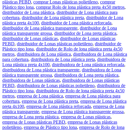
plásticas PEBD
,
comprar Lonas plásticas polietileno
,
comprar
Plástico tipo lona
,
comprar Rolo de lona plástica preta 4x50 metros
,
distribuidor de Lona plástica
,
distribuidor de Lona plástica para
cobertura
,
distribuidor de Lona plástica preta
,
distribuidor de Lona
plástica preta 4x100
,
distribuidor de Lona plástica reforçada
,
distribuidor de Lona plástica transparente
,
distribuidor de Lona
plástica transparente grossa
,
distribuidor de Lona preta plástica
,
distribuidor de Lonas plásticas
,
distribuidor de Lonas plásticas
PEBD
,
distribuidor de Lonas plásticas polietileno
,
distribuidor de
Plástico tipo lona
,
distribuidor de Rolo de lona plástica preta 4x50
metros
,
distribuidora de Lona plástica
,
distribuidora de Lona plástica
para cobertura
,
distribuidora de Lona plástica preta
,
distribuidora de
Lona plástica preta 4x100
,
distribuidora de Lona plástica reforçada
,
distribuidora de Lona plástica transparente
,
distribuidora de Lona
plástica transparente grossa
,
distribuidora de Lona preta plástica
,
distribuidora de Lonas plásticas
,
distribuidora de Lonas plásticas
PEBD
,
distribuidora de Lonas plásticas polietileno
,
distribuidora de
Plástico tipo lona
,
distribuidora de Rolo de lona plástica preta 4x50
metros
,
empresa de Lona plástica
,
empresa de Lona plástica para
cobertura
,
empresa de Lona plástica preta
,
empresa de Lona plástica
preta 4x100
,
empresa de Lona plástica reforçada
,
empresa de Lona
plástica transparente
,
empresa de Lona plástica transparente grossa
,
empresa de Lona preta plástica
,
empresa de Lonas plásticas
,
empresa de Lonas plásticas PEBD
,
empresa de Lonas plásticas
polietileno
,
empresa de Plástico tipo lona
,
empresa de Rolo de lona