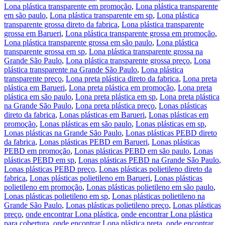
Lona plástica transparente em promoção
,
Lona plástica transparente
em são paulo
,
Lona plástica transparente em sp
,
Lona plástica
transparente grossa direto da fabrica
,
Lona plástica transparente
grossa em Barueri
,
Lona plástica transparente grossa em promoção
,
Lona plástica transparente grossa em são paulo
,
Lona plástica
transparente grossa em sp
,
Lona plástica transparente grossa na
Grande São Paulo
,
Lona plástica transparente grossa preço
,
Lona
plástica transparente na Grande São Paulo
,
Lona plástica
transparente preço
,
Lona preta plástica direto da fabrica
,
Lona preta
plástica em Barueri
,
Lona preta plástica em promoção
,
Lona preta
plástica em são paulo
,
Lona preta plástica em sp
,
Lona preta plástica
na Grande São Paulo
,
Lona preta plástica preço
,
Lonas plásticas
direto da fabrica
,
Lonas plásticas em Barueri
,
Lonas plásticas em
promoção
,
Lonas plásticas em são paulo
,
Lonas plásticas em sp
,
Lonas plásticas na Grande São Paulo
,
Lonas plásticas PEBD direto
da fabrica
,
Lonas plásticas PEBD em Barueri
,
Lonas plásticas
PEBD em promoção
,
Lonas plásticas PEBD em são paulo
,
Lonas
plásticas PEBD em sp
,
Lonas plásticas PEBD na Grande São Paulo
,
Lonas plásticas PEBD preço
,
Lonas plásticas polietileno direto da
fabrica
,
Lonas plásticas polietileno em Barueri
,
Lonas plásticas
polietileno em promoção
,
Lonas plásticas polietileno em são paulo
,
Lonas plásticas polietileno em sp
,
Lonas plásticas polietileno na
Grande São Paulo
,
Lonas plásticas polietileno preço
,
Lonas plásticas
preço
,
onde encontrar Lona plástica
,
onde encontrar Lona plástica
para cobertura
,
onde encontrar Lona plástica preta
,
onde encontrar