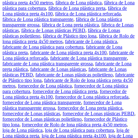
plástica preta 4x50 metros
,
fábrica de Lona plástica
,
fábrica de Lona
plástica para cobertura
,
fábrica de Lona plástica preta
,
fábrica de
Lona plástica preta 4x100
,
fábrica de Lona plástica reforçada
,
fábrica de Lona plástica transparente
,
fábrica de Lona plástica
transparente grossa
,
fábrica de Lona preta plástica
,
fábrica de Lonas
plásticas
,
fábrica de Lonas plásticas PEBD
,
fábrica de Lonas
plásticas polietileno
,
fábrica de Plástico tipo lona
,
fábrica de Rolo de
lona plástica preta 4x50 metros
,
fabricante de Lona plástica
,
fabricante de Lona plástica para cobertura
,
fabricante de Lona
plástica preta
,
fabricante de Lona plástica preta 4x100
,
fabricante de
Lona plástica reforçada
,
fabricante de Lona plástica transparente
,
fabricante de Lona plástica transparente grossa
,
fabricante de Lona
preta plástica
,
fabricante de Lonas plásticas
,
fabricante de Lonas
plásticas PEBD
,
fabricante de Lonas plásticas polietileno
,
fabricante
de Plástico tipo lona
,
fabricante de Rolo de lona plástica preta 4x50
metros
,
fornecedor de Lona plástica
,
fornecedor de Lona plástica
para cobertura
,
fornecedor de Lona plástica preta
,
fornecedor de
Lona plástica preta 4x100
,
fornecedor de Lona plástica reforçada
,
fornecedor de Lona plástica transparente
,
fornecedor de Lona
plástica transparente grossa
,
fornecedor de Lona preta plástica
,
fornecedor de Lonas plásticas
,
fornecedor de Lonas plásticas PEBD
,
fornecedor de Lonas plásticas polietileno
,
fornecedor de Plástico
tipo lona
,
fornecedor de Rolo de lona plástica preta 4x50 metros
,
loja de Lona plástica
,
loja de Lona plástica para cobertura
,
loja de
Lona plástica preta
,
loja de Lona plástica preta 4x100
,
loja de Lona