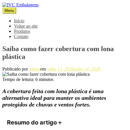
Pular
para
Menu
IVC Embalagens
Blog IVC
o
conteúdo
Início
Voltar ao site
Produtos
Contato
Saiba como fazer cobertura com lona
plástica
Publicado por
admin
em
julho 13, 2026
julho 14, 2026
Tempo de leitura:
6
minutos
A cobertura feita com lona plástica é uma
alternativa ideal para manter os ambientes
protegidos de chuvas e ventos fortes.
Resumo do artigo
＋