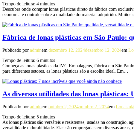
Tempo de leitura:
4
minutos
Descubra onde comprar lonas plásticas direto da fábrica com exclusiv
economia e controle sobre a qualidade do material adquirido. Muito
Fábrica de lonas plásticas em São Paulo: q
Publicado por
admin
em
dezembro 12, 2024
dezembro 12, 2024
em
Lo
Tempo de leitura:
6
minutos
Conheça as lonas plásticas da IVC Embalagens, fábrica em São Paulo 
para diferentes setores, as lonas plásticas são a escolha ideal. Em…
As diversas utilidades das lonas plásticas
Publicado por
admin
em
outubro 2, 2024
outubro 2, 2024
em
Lonas plá
Tempo de leitura:
5
minutos
As lonas plásticas são versáteis e resistentes, usadas na construção, a
versatilidade e durabilidade. Elas são empregadas em diversas áreas