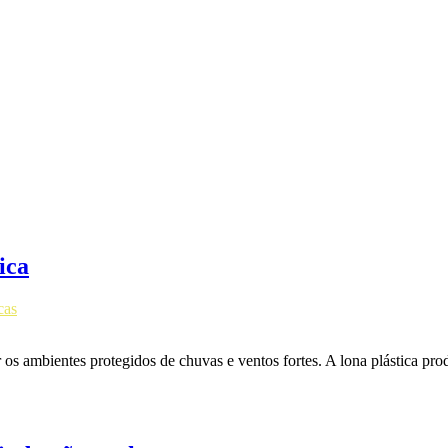
ica
cas
er os ambientes protegidos de chuvas e ventos fortes. A lona plástica p