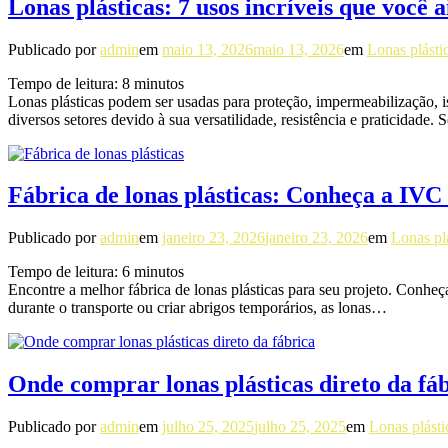
Lonas plásticas: 7 usos incríveis que você
Publicado por
admin
em
maio 13, 2026
maio 13, 2026
em
Lonas plásti
Tempo de leitura:
8
minutos
Lonas plásticas podem ser usadas para proteção, impermeabilização, i
diversos setores devido à sua versatilidade, resistência e praticidade
Fábrica de lonas plásticas: Conheça a IV
Publicado por
admin
em
janeiro 23, 2026
janeiro 23, 2026
em
Lonas pl
Tempo de leitura:
6
minutos
Encontre a melhor fábrica de lonas plásticas para seu projeto. Conh
durante o transporte ou criar abrigos temporários, as lonas…
Onde comprar lonas plásticas direto da fá
Publicado por
admin
em
julho 25, 2025
julho 25, 2025
em
Lonas plásti