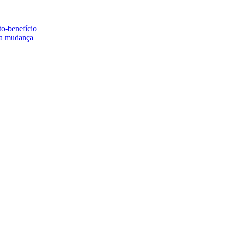
to-benefício
e a mudança