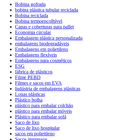
Bobina gofrada
bobina plástica tubular reciclada
Bobina reciclada
Bobina termoencolhível
Capas e coberturas para pallet
Economia circular
Embalagem plástica personalizada
embalagens biodegradáveis
Embalagens em polietileno
Embalagens flexíveis
Embalagens para cosméticos
ESG
fábrica de plásticos
Filme PEBD
Filmes e sacos em EVA
Indústria de embalagens plásticas
Lonas plásticas
Plástico bolha
plástico para embalar colchão
plástico para embalar móveis
Plástico para embalar sofá
Saco de lixo
Saco de lixo hospitalar
sacos em polietileno
Sacos impressos