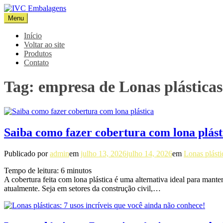
Pular
para
Menu
IVC Embalagens
Blog IVC
o
conteúdo
Início
Voltar ao site
Produtos
Contato
Tag:
empresa de Lonas plásticas
Saiba como fazer cobertura com lona plást
Publicado por
admin
em
julho 13, 2026
julho 14, 2026
em
Lonas plásti
Tempo de leitura:
6
minutos
A cobertura feita com lona plástica é uma alternativa ideal para mant
atualmente. Seja em setores da construção civil,…