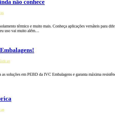
 ainda não conhece
cas
solamento térmico e muito mais. Conheça aplicações versáteis para dife
. Seu uso vai muito além…
C Embalagens!
ásticas
eça as soluções em PEBD da IVC Embalagens e garanta máxima resistênci
brica
cas