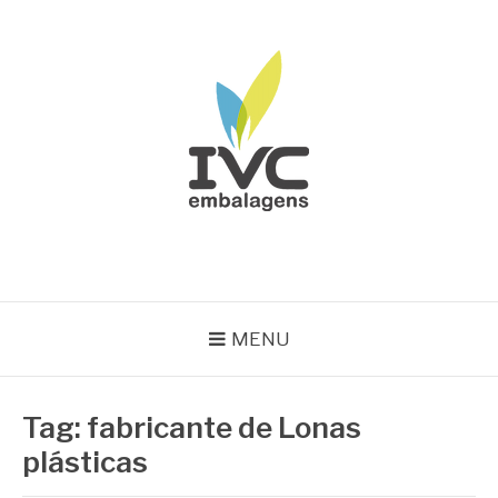
Pular
para
o
conteúdo
IVC EMBALAGENS
Blog IVC
MENU
Tag:
fabricante de Lonas
plásticas