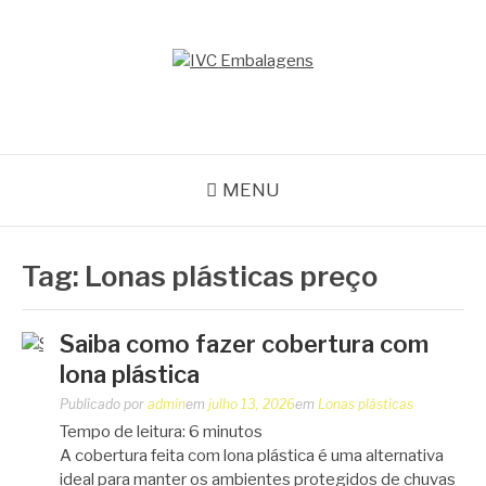
Pular
para
o
IVC EMBALAGENS
conteúdo
Blog IVC
MENU
Tag:
Lonas plásticas preço
Saiba como fazer cobertura com
lona plástica
Publicado por
admin
em
julho 13, 2026
em
Lonas plásticas
Tempo de leitura:
6
minutos
A cobertura feita com lona plástica é uma alternativa
ideal para manter os ambientes protegidos de chuvas