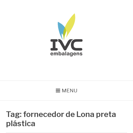
Pular
para
o
conteúdo
IVC EMBALAGENS
Blog IVC
MENU
Tag:
fornecedor de Lona preta
plástica