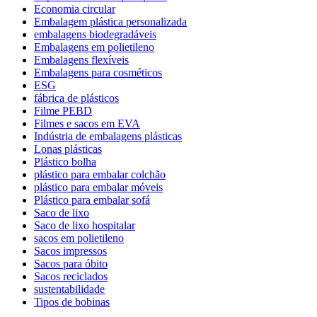
Economia circular
Embalagem plástica personalizada
embalagens biodegradáveis
Embalagens em polietileno
Embalagens flexíveis
Embalagens para cosméticos
ESG
fábrica de plásticos
Filme PEBD
Filmes e sacos em EVA
Indústria de embalagens plásticas
Lonas plásticas
Plástico bolha
plástico para embalar colchão
plástico para embalar móveis
Plástico para embalar sofá
Saco de lixo
Saco de lixo hospitalar
sacos em polietileno
Sacos impressos
Sacos para óbito
Sacos reciclados
sustentabilidade
Tipos de bobinas