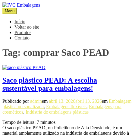
Pular
para
Menu
IVC Embalagens
Blog IVC
o
conteúdo
Início
Voltar ao site
Produtos
Contato
Tag:
comprar Saco PEAD
Saco plástico PEAD: A escolha
sustentável para embalagens!
Publicado por
admin
em
abril 13, 2026
abril 13, 2026
em
Embalagem
plástica personalizada
,
Embalagens flexíveis
,
Embalagens para
cosméticos
,
Indústria de embalagens plásticas
Tempo de leitura:
7
minutos
O saco plástico PEAD, ou Polietileno de Alta Densidade, é um
material amplamente utilizado na indústria de embalagens devido à