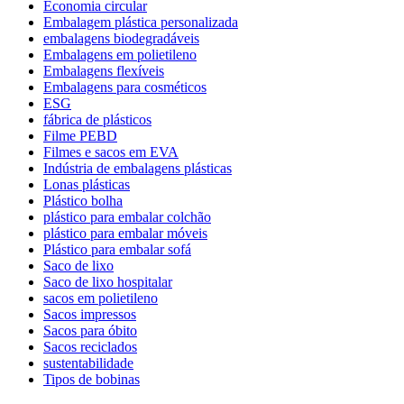
Economia circular
Embalagem plástica personalizada
embalagens biodegradáveis
Embalagens em polietileno
Embalagens flexíveis
Embalagens para cosméticos
ESG
fábrica de plásticos
Filme PEBD
Filmes e sacos em EVA
Indústria de embalagens plásticas
Lonas plásticas
Plástico bolha
plástico para embalar colchão
plástico para embalar móveis
Plástico para embalar sofá
Saco de lixo
Saco de lixo hospitalar
sacos em polietileno
Sacos impressos
Sacos para óbito
Sacos reciclados
sustentabilidade
Tipos de bobinas