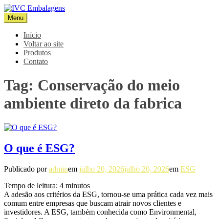
Pular
para
Menu
IVC Embalagens
Blog IVC
o
conteúdo
Início
Voltar ao site
Produtos
Contato
Tag:
Conservação do meio
ambiente direto da fabrica
O que é ESG?
Publicado por
admin
em
julho 20, 2026
julho 20, 2026
em
ESG
Tempo de leitura:
4
minutos
A adesão aos critérios da ESG, tornou-se uma prática cada vez mais
comum entre empresas que buscam atrair novos clientes e
investidores. A ESG, também conhecida como Environmental,