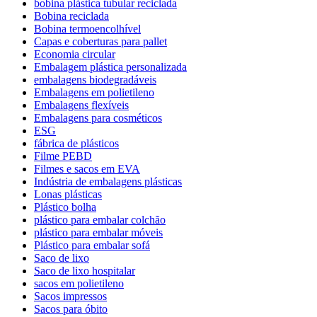
bobina plástica tubular reciclada
Bobina reciclada
Bobina termoencolhível
Capas e coberturas para pallet
Economia circular
Embalagem plástica personalizada
embalagens biodegradáveis
Embalagens em polietileno
Embalagens flexíveis
Embalagens para cosméticos
ESG
fábrica de plásticos
Filme PEBD
Filmes e sacos em EVA
Indústria de embalagens plásticas
Lonas plásticas
Plástico bolha
plástico para embalar colchão
plástico para embalar móveis
Plástico para embalar sofá
Saco de lixo
Saco de lixo hospitalar
sacos em polietileno
Sacos impressos
Sacos para óbito