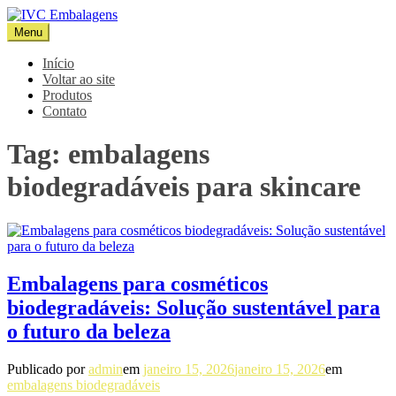
Pular
para
Menu
IVC Embalagens
Blog IVC
o
conteúdo
Início
Voltar ao site
Produtos
Contato
Tag:
embalagens
biodegradáveis para skincare
Embalagens para cosméticos
biodegradáveis: Solução sustentável para
o futuro da beleza
Publicado por
admin
em
janeiro 15, 2026
janeiro 15, 2026
em
embalagens biodegradáveis