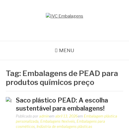
Pular
para
o
IVC EMBALAGENS
conteúdo
Blog IVC
MENU
Tag:
Embalagens de PEAD para
produtos químicos preço
Saco plástico PEAD: A escolha
sustentável para embalagens!
Publicado por
admin
em
abril 13, 2026
em
Embalagem plástica
personalizada
,
Embalagens flexíveis
,
Embalagens para
cosméticos
,
Indústria de embalagens plásticas