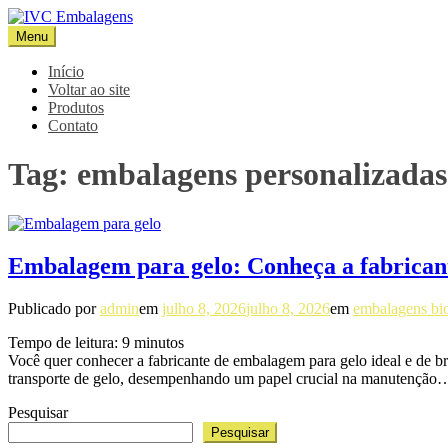
Pular
para
Menu
IVC Embalagens
Blog IVC
o
conteúdo
Início
Voltar ao site
Produtos
Contato
Tag:
embalagens personalizadas
Embalagem para gelo: Conheça a fabricante
Publicado por
admin
em
julho 8, 2026
julho 8, 2026
em
embalagens bi
Tempo de leitura:
9
minutos
Você quer conhecer a fabricante de embalagem para gelo ideal e de
transporte de gelo, desempenhando um papel crucial na manutenção
Pesquisar
Pesquisar