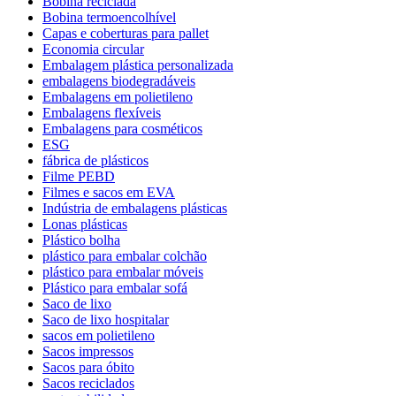
Bobina reciclada
Bobina termoencolhível
Capas e coberturas para pallet
Economia circular
Embalagem plástica personalizada
embalagens biodegradáveis
Embalagens em polietileno
Embalagens flexíveis
Embalagens para cosméticos
ESG
fábrica de plásticos
Filme PEBD
Filmes e sacos em EVA
Indústria de embalagens plásticas
Lonas plásticas
Plástico bolha
plástico para embalar colchão
plástico para embalar móveis
Plástico para embalar sofá
Saco de lixo
Saco de lixo hospitalar
sacos em polietileno
Sacos impressos
Sacos para óbito
Sacos reciclados