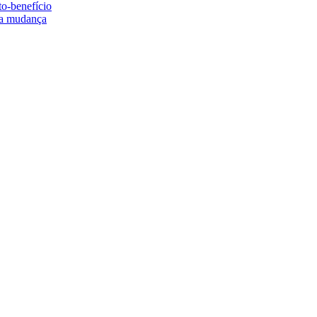
to-benefício
e a mudança