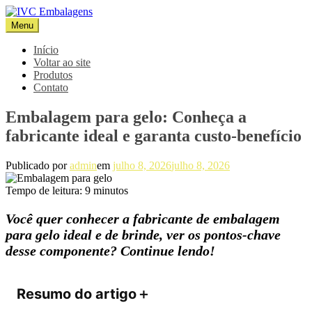
Pular
para
Menu
IVC Embalagens
Blog IVC
o
conteúdo
Início
Voltar ao site
Produtos
Contato
Embalagem para gelo: Conheça a
fabricante ideal e garanta custo-benefício
Publicado por
admin
em
julho 8, 2026
julho 8, 2026
Tempo de leitura:
9
minutos
Você quer conhecer a fabricante de embalagem
para gelo ideal e de brinde, ver os pontos-chave
desse componente? Continue lendo!
Resumo do artigo
＋