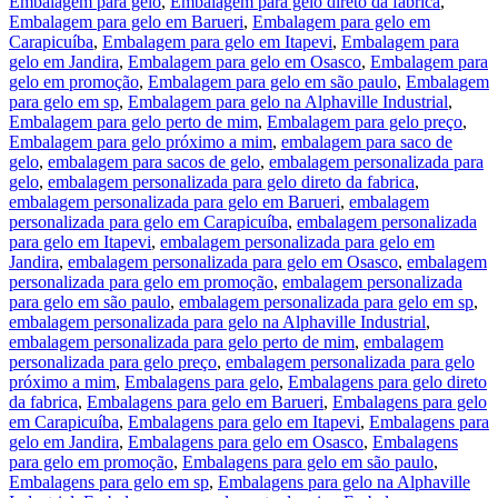
Embalagem para gelo
,
Embalagem para gelo direto da fabrica
,
Embalagem para gelo em Barueri
,
Embalagem para gelo em
Carapicuíba
,
Embalagem para gelo em Itapevi
,
Embalagem para
gelo em Jandira
,
Embalagem para gelo em Osasco
,
Embalagem para
gelo em promoção
,
Embalagem para gelo em são paulo
,
Embalagem
para gelo em sp
,
Embalagem para gelo na Alphaville Industrial
,
Embalagem para gelo perto de mim
,
Embalagem para gelo preço
,
Embalagem para gelo próximo a mim
,
embalagem para saco de
gelo
,
embalagem para sacos de gelo
,
embalagem personalizada para
gelo
,
embalagem personalizada para gelo direto da fabrica
,
embalagem personalizada para gelo em Barueri
,
embalagem
personalizada para gelo em Carapicuíba
,
embalagem personalizada
para gelo em Itapevi
,
embalagem personalizada para gelo em
Jandira
,
embalagem personalizada para gelo em Osasco
,
embalagem
personalizada para gelo em promoção
,
embalagem personalizada
para gelo em são paulo
,
embalagem personalizada para gelo em sp
,
embalagem personalizada para gelo na Alphaville Industrial
,
embalagem personalizada para gelo perto de mim
,
embalagem
personalizada para gelo preço
,
embalagem personalizada para gelo
próximo a mim
,
Embalagens para gelo
,
Embalagens para gelo direto
da fabrica
,
Embalagens para gelo em Barueri
,
Embalagens para gelo
em Carapicuíba
,
Embalagens para gelo em Itapevi
,
Embalagens para
gelo em Jandira
,
Embalagens para gelo em Osasco
,
Embalagens
para gelo em promoção
,
Embalagens para gelo em são paulo
,
Embalagens para gelo em sp
,
Embalagens para gelo na Alphaville