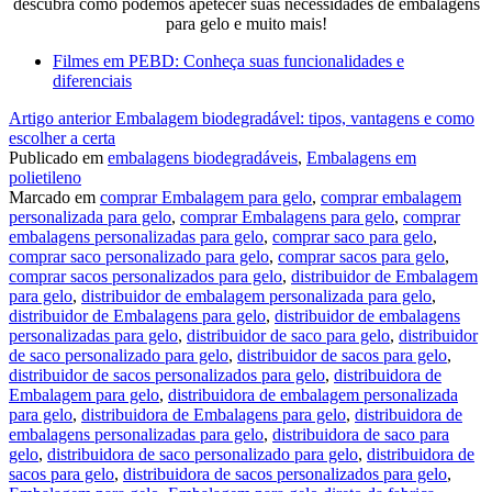
descubra como podemos apetecer suas necessidades de embalagens
para gelo e muito mais!
Filmes em PEBD: Conheça suas funcionalidades e
diferenciais
Continue
Artigo anterior
Embalagem biodegradável: tipos, vantagens e como
escolher a certa
lendo
Publicado em
embalagens biodegradáveis
,
Embalagens em
polietileno
Marcado em
comprar Embalagem para gelo
,
comprar embalagem
personalizada para gelo
,
comprar Embalagens para gelo
,
comprar
embalagens personalizadas para gelo
,
comprar saco para gelo
,
comprar saco personalizado para gelo
,
comprar sacos para gelo
,
comprar sacos personalizados para gelo
,
distribuidor de Embalagem
para gelo
,
distribuidor de embalagem personalizada para gelo
,
distribuidor de Embalagens para gelo
,
distribuidor de embalagens
personalizadas para gelo
,
distribuidor de saco para gelo
,
distribuidor
de saco personalizado para gelo
,
distribuidor de sacos para gelo
,
distribuidor de sacos personalizados para gelo
,
distribuidora de
Embalagem para gelo
,
distribuidora de embalagem personalizada
para gelo
,
distribuidora de Embalagens para gelo
,
distribuidora de
embalagens personalizadas para gelo
,
distribuidora de saco para
gelo
,
distribuidora de saco personalizado para gelo
,
distribuidora de
sacos para gelo
,
distribuidora de sacos personalizados para gelo
,