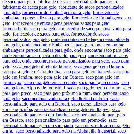
de saco para gelo
,
fabricante de saco personalizado para gelo
,
fabricante de sacos para gelo
,
fabricante de sacos personalizados
para gelo
,
fornecedor de Embalagem para gelo
,
fornecedor de
embalagem personalizada para gelo
,
fornecedor de Embalagens para
gelo
,
fornecedor de embalagens personalizadas para gelo
,
fornecedor de saco para gelo
,
fornecedor de saco personalizado para
gelo
,
fornecedor de sacos para gelo
,
fornecedor de sacos
personalizados para gelo
,
onde encontrar embalagem personalizada
para gelo
,
onde encontrar Embalagens para gelo
,
onde encontrar
embalagens personalizadas para gelo
,
onde encontrar saco para gelo
,
onde encontrar saco personalizado para gelo
,
onde encontrar sacos
para gelo
,
onde encontrar sacos personalizados para gelo
,
saco para
gelo
,
saco para gelo direto da fabrica
,
saco para gelo em Barueri
,
saco para gelo em Carapicuíba
,
saco para gelo em Itapevi
,
saco para
gelo em Jandira
,
saco para gelo em Osasco
,
saco para gelo em
promoção
,
saco para gelo em são paulo
,
saco para gelo em sp
,
saco
para gelo na Alphaville Industrial
,
saco para gelo perto de mim
,
saco
para gelo preço
,
saco para gelo próximo a mim
,
saco personalizado
para gelo
,
saco personalizado para gelo direto da fabrica
,
saco
personalizado para gelo em Barueri
,
saco personalizado para gelo
em Carapicuíba
,
saco personalizado para gelo em Itapevi
,
saco
personalizado para gelo em Jandira
,
saco personalizado para gelo
em Osasco
,
saco personalizado para gelo em promoção
,
saco
personalizado para gelo em são paulo
,
saco personalizado para gelo
em sp
,
saco personalizado para gelo na Alphaville Industrial
,
saco