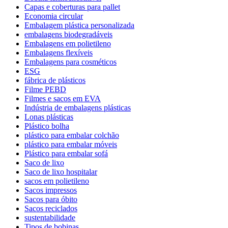
Capas e coberturas para pallet
Economia circular
Embalagem plástica personalizada
embalagens biodegradáveis
Embalagens em polietileno
Embalagens flexíveis
Embalagens para cosméticos
ESG
fábrica de plásticos
Filme PEBD
Filmes e sacos em EVA
Indústria de embalagens plásticas
Lonas plásticas
Plástico bolha
plástico para embalar colchão
plástico para embalar móveis
Plástico para embalar sofá
Saco de lixo
Saco de lixo hospitalar
sacos em polietileno
Sacos impressos
Sacos para óbito
Sacos reciclados
sustentabilidade
Tipos de bobinas