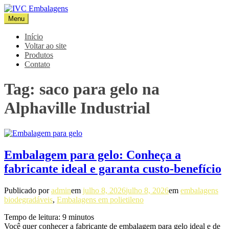
Pular
para
Menu
IVC Embalagens
Blog IVC
o
conteúdo
Início
Voltar ao site
Produtos
Contato
Tag:
saco para gelo na
Alphaville Industrial
Embalagem para gelo: Conheça a
fabricante ideal e garanta custo-benefício
Publicado por
admin
em
julho 8, 2026
julho 8, 2026
em
embalagens
biodegradáveis
,
Embalagens em polietileno
Tempo de leitura:
9
minutos
Você quer conhecer a fabricante de embalagem para gelo ideal e de