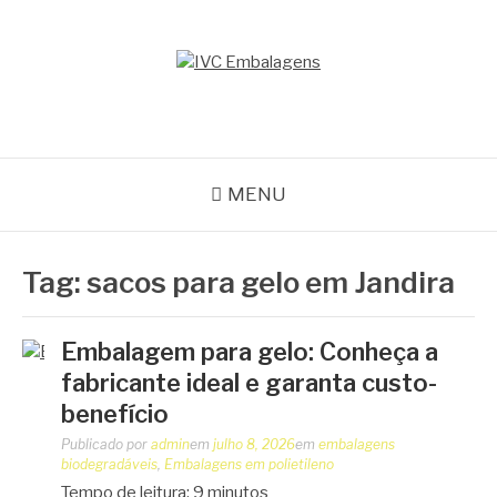
Pular
para
o
IVC EMBALAGENS
conteúdo
Blog IVC
MENU
Tag:
sacos para gelo em Jandira
Embalagem para gelo: Conheça a
fabricante ideal e garanta custo-
benefício
Publicado por
admin
em
julho 8, 2026
em
embalagens
biodegradáveis
,
Embalagens em polietileno
Tempo de leitura:
9
minutos