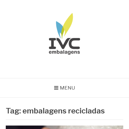
Pular
para
o
conteúdo
IVC EMBALAGENS
Blog IVC
MENU
Tag:
embalagens recicladas