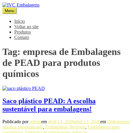
Pular
para
Menu
IVC Embalagens
Blog IVC
o
conteúdo
Início
Voltar ao site
Produtos
Contato
Tag:
empresa de Embalagens
de PEAD para produtos
químicos
Saco plástico PEAD: A escolha
sustentável para embalagens!
Publicado por
admin
em
abril 13, 2026
abril 13, 2026
em
Embalagem
plástica personalizada
,
Embalagens flexíveis
,
Embalagens para
cosméticos
,
Indústria de embalagens plásticas