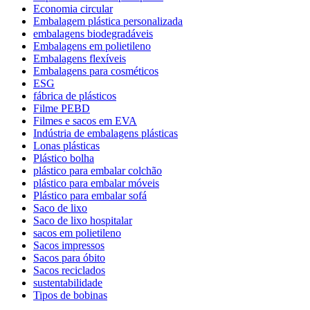
Economia circular
Embalagem plástica personalizada
embalagens biodegradáveis
Embalagens em polietileno
Embalagens flexíveis
Embalagens para cosméticos
ESG
fábrica de plásticos
Filme PEBD
Filmes e sacos em EVA
Indústria de embalagens plásticas
Lonas plásticas
Plástico bolha
plástico para embalar colchão
plástico para embalar móveis
Plástico para embalar sofá
Saco de lixo
Saco de lixo hospitalar
sacos em polietileno
Sacos impressos
Sacos para óbito
Sacos reciclados
sustentabilidade
Tipos de bobinas