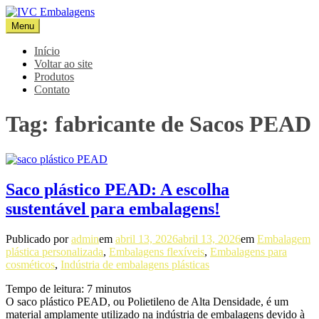
Pular
para
Menu
IVC Embalagens
Blog IVC
o
conteúdo
Início
Voltar ao site
Produtos
Contato
Tag:
fabricante de Sacos PEAD
Saco plástico PEAD: A escolha
sustentável para embalagens!
Publicado por
admin
em
abril 13, 2026
abril 13, 2026
em
Embalagem
plástica personalizada
,
Embalagens flexíveis
,
Embalagens para
cosméticos
,
Indústria de embalagens plásticas
Tempo de leitura:
7
minutos
O saco plástico PEAD, ou Polietileno de Alta Densidade, é um
material amplamente utilizado na indústria de embalagens devido à