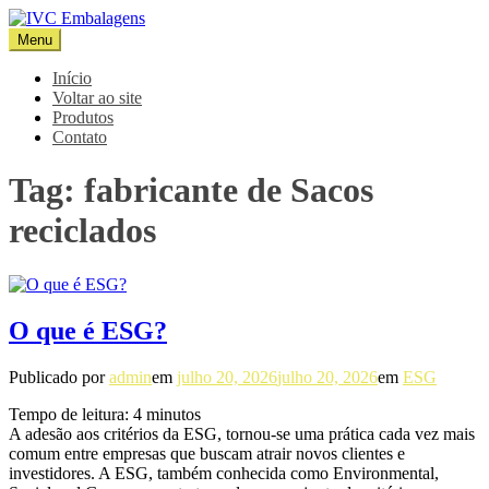
Pular
para
Menu
IVC Embalagens
Blog IVC
o
conteúdo
Início
Voltar ao site
Produtos
Contato
Tag:
fabricante de Sacos
reciclados
O que é ESG?
Publicado por
admin
em
julho 20, 2026
julho 20, 2026
em
ESG
Tempo de leitura:
4
minutos
A adesão aos critérios da ESG, tornou-se uma prática cada vez mais
comum entre empresas que buscam atrair novos clientes e
investidores. A ESG, também conhecida como Environmental,